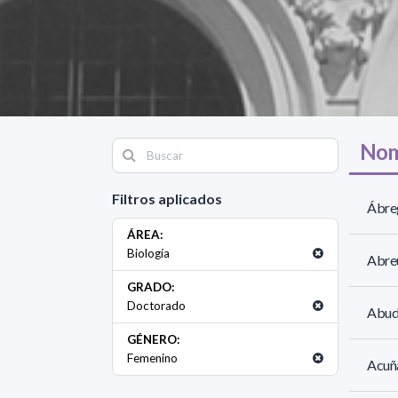
Nom
Filtros aplicados
Ábreg
ÁREA:
Biología
Abreu
GRADO:
Doctorado
Abud
GÉNERO:
Femenino
Acuña