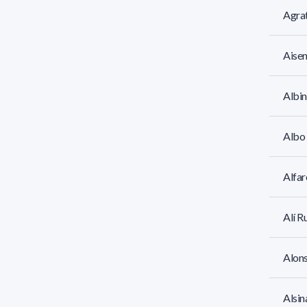
Agrat
Aisen
Albin
Albo 
Alfar
Alí R
Alons
Alsin