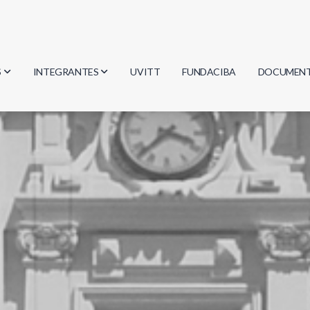
S
INTEGRANTES
UVITT
FUNDACIBA
DOCUMEN
gía
Investigadores
Actas
Estudiantes
Reglament
encias
Egresados
Document
mática
mática
ica