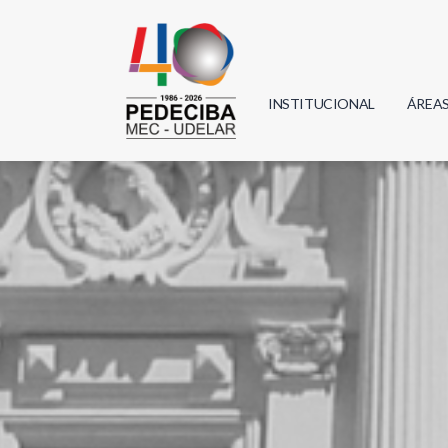
INSTITUCIONAL
ÁREA
Biolo
Física
Geoci
Infor
Mate
Quím