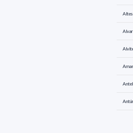
Altes
Alvar
Alvit
Amare
Antel
Antún
Arbil