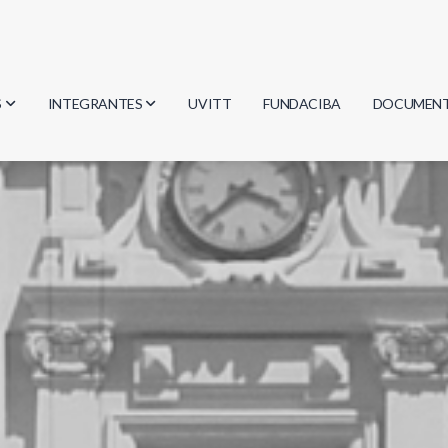
S
INTEGRANTES
UVITT
FUNDACIBA
DOCUMEN
gía
Investigadores
Actas
Estudiantes
Reglament
encias
Egresados
Document
mática
mática
ica