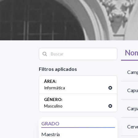
Nom
Filtros aplicados
Camp
ÁREA:
Informática
Capur
GÉNERO:
Masculino
Carpa
GRADO
Cerve
Maestría