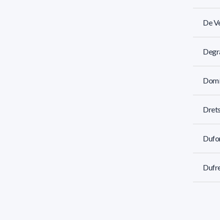
De Ve
Degra
Domí
Drets
Dufor
Dufre
Etche