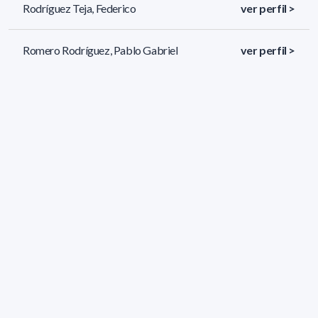
Rodríguez Teja, Federico
ver perfil >
Romero Rodríguez, Pablo Gabriel
ver perfil >
Ruggia, Raúl
ver perfil >
145 resultados (página 5/7)
<
«
3
4
5
6
7
»
>
Filtros aplicados
ÁREA:
Informática