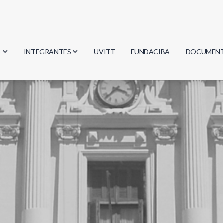
S
INTEGRANTES
UVITT
FUNDACIBA
DOCUMEN
gía
Investigadores
Actas
Estudiantes
Reglament
encias
Egresados
Document
mática
mática
ica