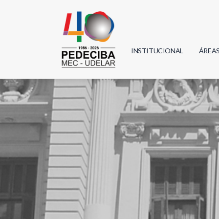
INSTITUCIONAL
ÁREA
Biolo
Física
Geoci
Infor
Mate
Quím