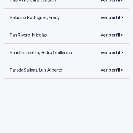
Palacino Rodríguez, Fredy
ver perfil >
Pan Rivero, Nicolás
ver perfil >
Pañella Laniella, Pedro Guillermo
ver perfil >
Parada Salinas, Luis Alberto
ver perfil >
186 resultados (página 5/8)
<
«
3
4
5
6
7
»
>