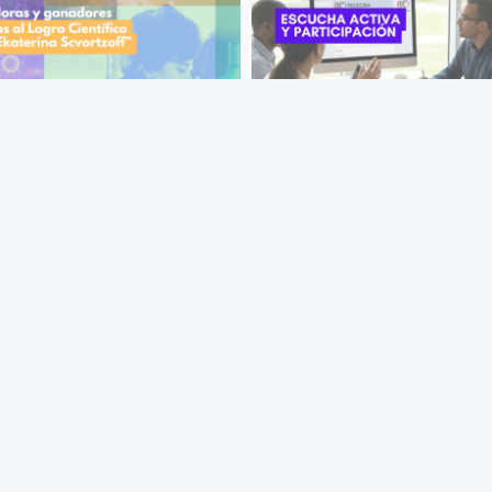
+ VER MÁS
+ VER MÁS
nocimiento al Logro
Escucha activa y participación
ífico: fallo de la primera
proyectar el futuro de PEDEC
ón de los Premios "Dra.
En 2026 inicia una etapa de revi
erina Scvortzoff" - 2025
consciente, rigurosa y honesta 
ciamos los equipos y personas
labor institucional de PEDECIB
adas en la primera edición del
o al Logro Científico “Dra.
rina Scvortzoff”