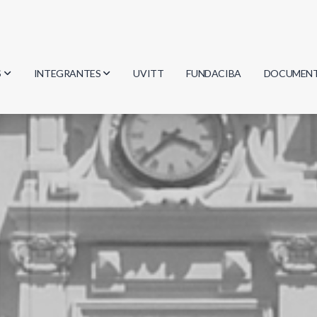
S
INTEGRANTES
UVITT
FUNDACIBA
DOCUMEN
gía
Investigadores
Actas
Estudiantes
Reglament
encias
Egresados
Document
mática
mática
ica