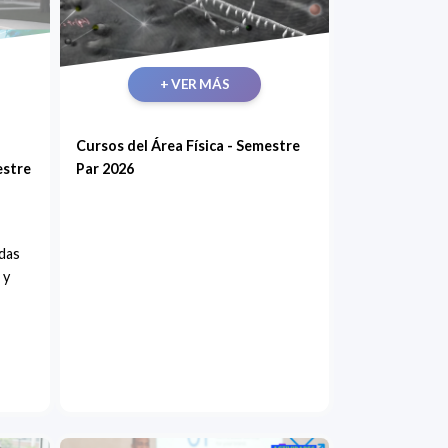
+ VER MÁS
Cursos del Área Física - Semestre
estre
Par 2026
ndas
 y