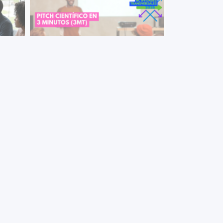
+ VER MÁS
 para
Pitch científico de 3 minutos (3MT)
IBA
2026
sión
Invitación a participar a este curso -
de la
taller acerca de cómo sintetizar la
A
esencia de un proyecto de
investigación para audiencias no
especializadas sin perder precisión
científica.