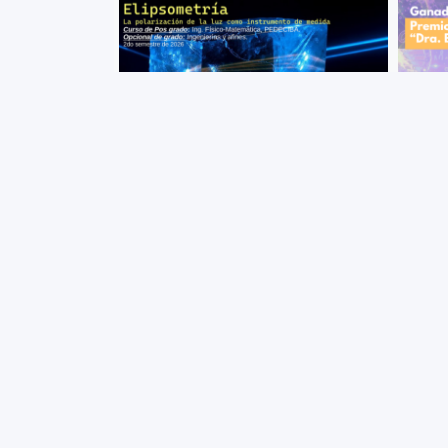
+ VER MÁS
Elipsometría. Curso de Posgrado
Reco
Semestre Par 2026
Cient
edici
La polarización de la luz como
Ekat
instrumento de medida.
Anun
premi
Premi
Ekate