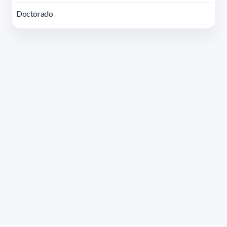
Doctorado
Dirección: Isidoro de María 1614 piso 6 | Tel.: 2924 1925
interno 1612 | pedeciba@pedeciba.edu.uy
Razón Social: PROGRAMA DE DESARROLLO DE LAS
CIENCIAS BASICAS PEDECIBA