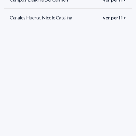
Canales Huerta, Nicole Catalina
ver perfil >
Cardozo González, Giuliana
ver perfil >
145 resultados (página 1/7)
<
«
1
2
3
4
5
»
>
Filtros aplicados
ÁREA:
Biología