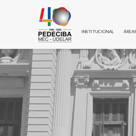
INSTITUCIONAL
ÁREA
Biolo
Física
Geoci
Infor
Mate
Quím