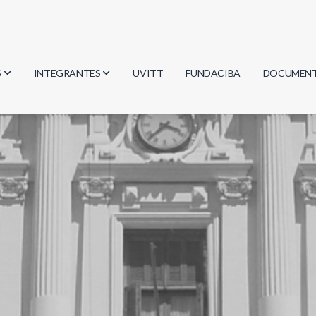
S
INTEGRANTES
UVITT
FUNDACIBA
DOCUMEN
gía
Investigadores
Actas
Estudiantes
Reglament
encias
Egresados
Document
mática
mática
ica