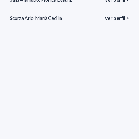
Scorza Arlo, María Cecilia
ver perfil >
Silva Barbato, Ana Celia
ver perfil >
27 resultados (página 1/2)
<
«
1
2
»
>
Filtros aplicados
ÁREA:
Biología