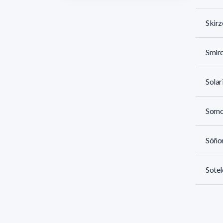
Skirz
Smirc
Solar
Somo
Sóño
Sotel
Sotel