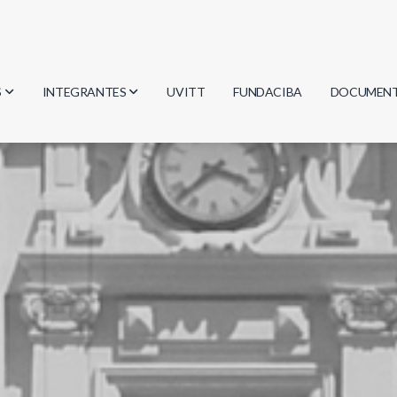
S
INTEGRANTES
UVITT
FUNDACIBA
DOCUMEN
gía
Investigadores
Actas
Estudiantes
Reglament
encias
Egresados
Document
mática
mática
ica