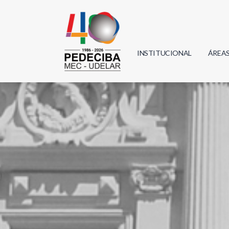
INSTITUCIONAL
ÁREA
Biolo
Física
Geoci
Infor
Mate
Quím