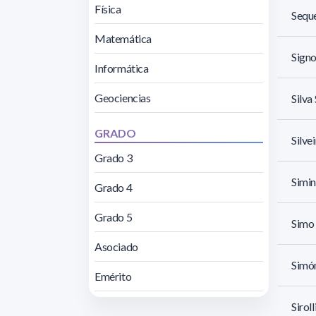
Física
Seque
Matemática
Signo
Informática
Geociencias
Silva
GRADO
Silve
Grado 3
Simin
Grado 4
Grado 5
Simo
Asociado
Simó
Emérito
Sirol