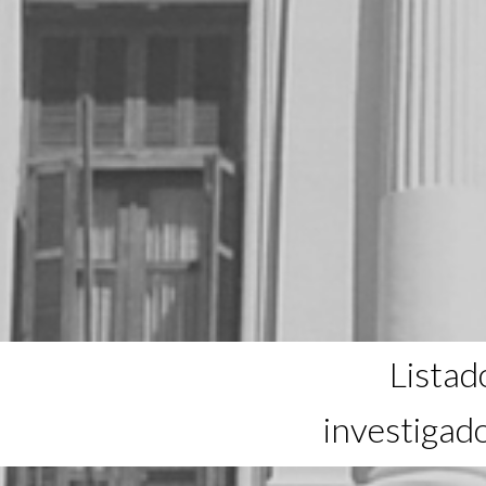
Listad
investigad