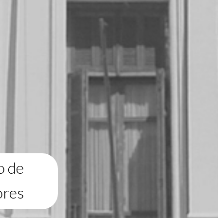
o de
ores