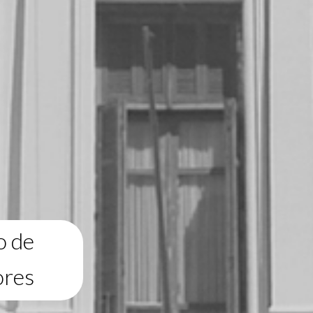
o de
ores