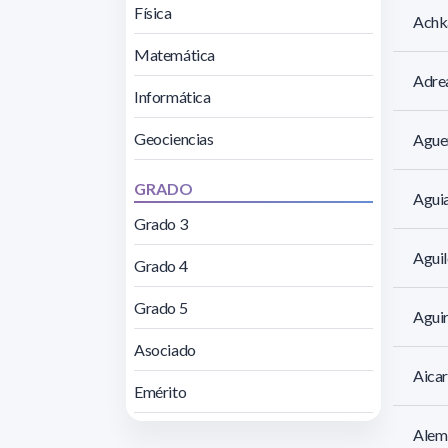
Física
Achk
Matemática
Adrea
Informática
Geociencias
Aguer
GRADO
Aguia
Grado 3
Aguil
Grado 4
Grado 5
Aguir
Asociado
Aicar
Emérito
Alem 