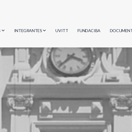
S
INTEGRANTES
UVITT
FUNDACIBA
DOCUMEN
gía
Investigadores
Actas
Estudiantes
Reglament
encias
Egresados
Document
mática
mática
ica