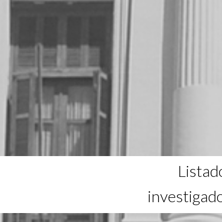
Listad
investigad