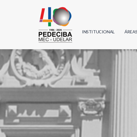
INSTITUCIONAL
ÁREA
Biolo
Física
Geoci
Infor
Mate
Quím