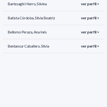
Bartesaghi Hierro, Silvina
ver perfil >
Batista Córdoba, Silvia Beatriz
ver perfil >
Bellomo Peraza, Ana Inés
ver perfil >
Bentancur Caballero, Silvia
ver perfil >
199 resultados (página 1/9)
<
«
1
2
3
4
5
»
>
Filtros aplicados