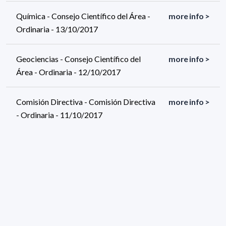
Química - Consejo Científico del Área -
more info >
Ordinaria - 13/10/2017
Geociencias - Consejo Científico del
more info >
Área - Ordinaria - 12/10/2017
Comisión Directiva - Comisión Directiva
more info >
- Ordinaria - 11/10/2017
272 results (page 3/14)
<
«
1
2
3
4
5
»
>