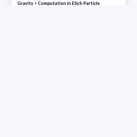
Gravity > Computation in ESyS-Particle
+ VIEW MORE
Statistical Deep Parsing for Spanish
+ VIEW MORE