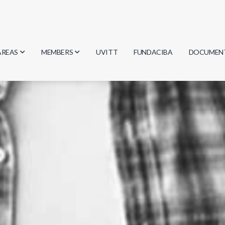
AREAS
MEMBERS
UVITT
FUNDACIBA
DOCUMEN
Biology
Researchers
Minutes
Physics
Students
Regulation
Geosciences
Graduates
Document
Computer Science
Mathematics
Chemistry