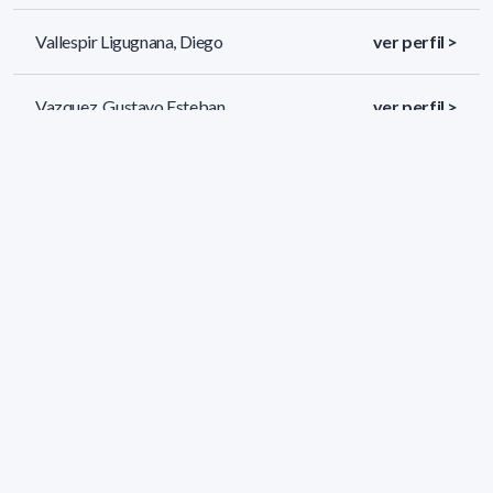
Vallespir Ligugnana, Diego
ver perfil >
Vazquez, Gustavo Esteban
ver perfil >
Viana Céspedes, Víctor Alexandro
ver perfil >
27 resultados (página 1/2)
<
«
1
2
»
>
Filtros aplicados
ÁREA: