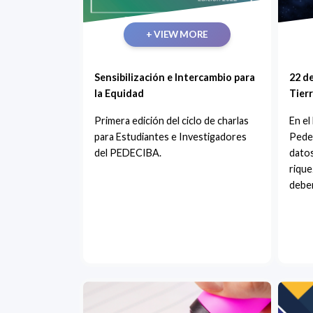
+ VIEW MORE
Sensibilización e Intercambio para
22 de
la Equidad
Tier
Primera edición del ciclo de charlas
En el
para Estudiantes e Investigadores
Pede
del PEDECIBA.
datos
rique
debe