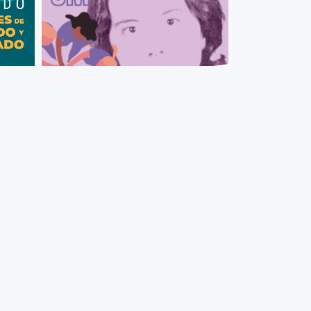
+ VIEW MORE
8 de marzo. Día Internacional de la
Mujer
Con motivo del Día Internacional de
la Mujer, el PEDECIBA saluda a todas
D
las mujeres que integran la
comunidad científica
to en
y la