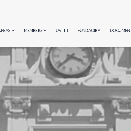
AREAS
MEMBERS
UVITT
FUNDACIBA
DOCUMEN
Biology
Researchers
Minutes
Physics
Students
Regulation
Geosciences
Graduates
Document
Computer Science
Mathematics
Chemistry