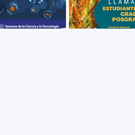
+ VIEW MORE
+ VIEW MORE
a de la Ciencia y la
Llamado a estudiantes de
ología 2022: Llamado a
posgrado
lgadores
para la realización de tesis en el
amos a investigadores y
marco del PROYECTO CSIC I+
diantes de PEDECIBA a
"Patogenicidad y toxicidad de
cipar activamente de la Semana
especies de Fusarium y su efec
 Ciencia y la Tecnología y ser
el rendimiento del cultivo sorgo 
 de este gran evento de
inocuidad de los granos"
ción de la cultura científica en
el país.