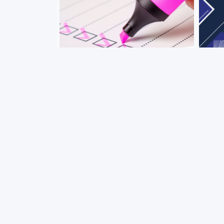
+ VIEW MORE
Lanzamiento del proyecto
Seman
Diagnóstico elaborado por la
Tecn
Comisión de Género de PEDECIBA
Divu
en conjunto con la Red de
Invit
psicólogas Feministas de Uruguay
estu
Este proyecto seleccionados dentro
parti
del Programa EQUIS 2021, tiene
de la
como objetivos evaluar la situación y
parte
generar acciones de bienestar
promo
laboral entre los integrantes del
todo 