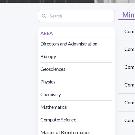
Min
Comi
AREA
Directors and Administration
Comis
Biology
Comi
Geosciences
Physics
Comi
Chemistry
Comi
Mathematics
Computer Science
Comi
Master of Bioinformatics