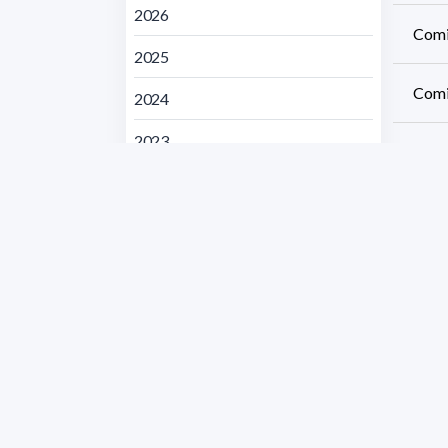
2026
Comi
2025
Comi
2024
2023
Comi
2022
Comi
2021
2020
Comi
2019
Comi
5900 