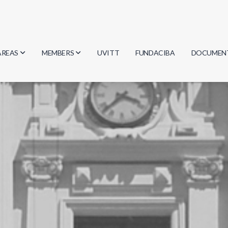
AREAS
MEMBERS
UVITT
FUNDACIBA
DOCUMEN
Biology
Researchers
Minutes
Physics
Students
Regulation
Geosciences
Graduates
Document
Computer Science
Mathematics
Chemistry