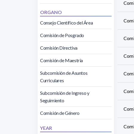
Comi
ORGANO
Comi
Consejo Científico del Área
Comisión de Posgrado
Comi
Comisión Directiva
Comi
Comisión de Maestría
Subcomisión de Asuntos
Comi
Curriculares
Comis
Subcomisión de Ingreso y
Seguimiento
Comi
Comisión de Género
Comi
YEAR